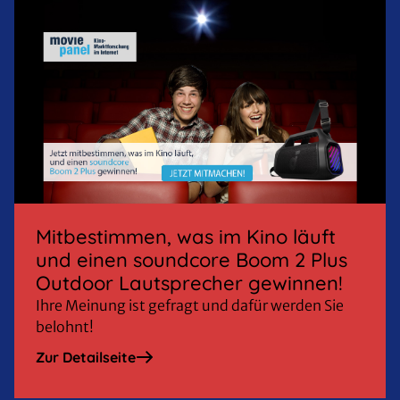
Mitbestimmen, was im Kino läuft
und einen soundcore Boom 2 Plus
Outdoor Lautsprecher gewinnen!
Ihre Meinung ist gefragt und dafür werden Sie
belohnt!
Zur Detailseite