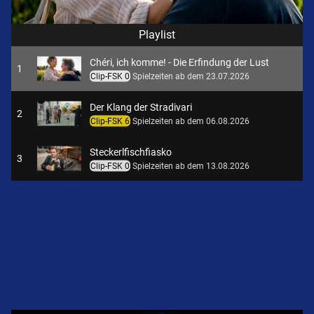
Playlist
Chéri, ich komme! - Die Erfindung der Lust
1
Clip-FSK 0
Spielzeiten ab dem 23.07.2026
Der Klang der Stradivari
2
Clip-FSK 6
Spielzeiten ab dem 06.08.2026
Steckerlfischfiasko
3
Clip-FSK 0
Spielzeiten ab dem 13.08.2026