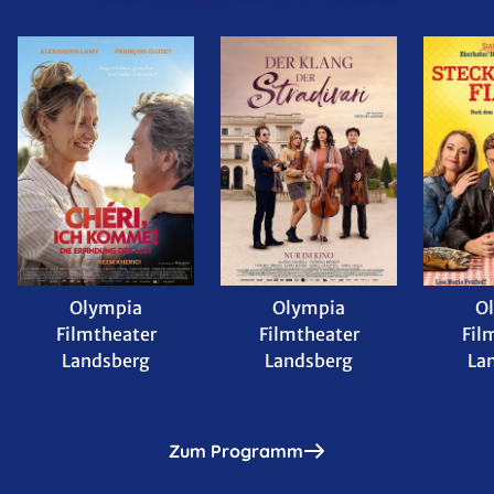
Olympia
Olympia
O
Filmtheater
Filmtheater
Fil
Landsberg
Landsberg
La
Zum Programm